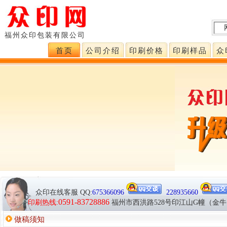
福州众印包装有限公司
首页
公司介绍
印刷价格
印刷样品
众
众印在线客服
QQ:
675366096
228935660
0591-83728886
>
印刷热线:
福州市西洪路528号印江山G幢（金
做稿须知