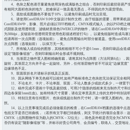
4、色块之配色请尽量避免使用深色或满版色之组合，否则印刷后裁切容易产生
有相同大面积色块的地方，恕难保证一致及毫无墨点，不得因此作为退货理由。
5、底纹或底图颜色不要低于10%，以避免印刷成品时无法呈现。
6、请使用CoreIDRAW 9.0中文版设计制作文档，由于组版的需要，用苹果机
CoreIDRAW中，影像、照片必须以TIFF档格式，CMYK模式输入，勿以PSD
式阴影及使用透明度、滤镜材质填色OWERCLIP的物件，请在CoreIDRAW中再转
为300dpi，反锯齿补偿透明背景使用色彩描述档皆打勾）。以避免组版时造成马
也请再转一次点阵图（选项如前），避免点阵图输出时部分被遮盖。使用corelDRA
次点阵图（选项如前），以保万无一失。
7、所有输入或自绘的图形，其线框粗细不可小于是0.1mm，否则印刷品会造
设定“随影像缩放”，否则印刷输出时会形成不规则线。
8、当渐层之物件置入图框精确剪裁，请将其转为点阵图（方法同第6点），因
旋转，其渐层之方向并不会一起旋转。另外，任何渐层物件皆不可设定“边缘宽度
边缘填色不足。
9、双面双折名片请标示折线及正反面。
10、因从网络下单无色稿可以校对,如有严格标准色之色块恕无法保证完全相
11、不论名片、卡片，不论单面、双面，不论人数多少或款式多少，一律置于
12、稿件完成不需画十字线及裁切线，可用2个隐形的线框来充当制作尺寸和出血线92 x
四边各保留1mm出血)。如有特殊尺寸需要，请在定单里及所上传的文档中特别说
13、特别注意有任何图片、色块或线超出制作尺寸时，请一律置入图框内。勿
扰。
14、以上注意事项完成后必须做最后的检查，在CoreIDRAW档案的选项中点选
包括文字是否已转曲线，（若所有文字都已转曲线，则文 字统计的项目会显示：
CMYK（点阵图物件应为勘入的CMYK－32位元），填色及外框是否完全为CMY
否仍有设定“随影像缩放”等，并标示好贵公司商号、会员编号，联络人，交货地