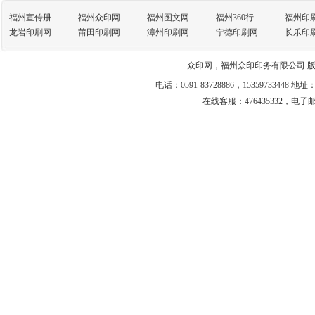
福州宣传册
福州众印网
福州图文网
福州360行
福州印
龙岩印刷网
莆田印刷网
漳州印刷网
宁德印刷网
长乐印
众印网，福州众印印务有限公司 
电话：0591-83728886，1535973
在线客服：
476435332
，
电子邮箱