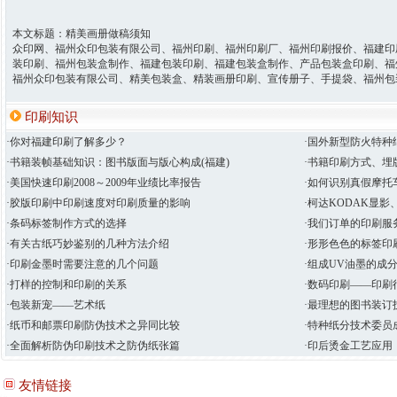
本文标题：精美画册做稿须知
众印网、福州众印包装有限公司、福州印刷、福州印刷厂、福州印刷报价、福建印
装印刷、福州包装盒制作、福建包装印刷、福建包装盒制作、产品包装盒印刷、福
福州众印包装有限公司、精美包装盒、精装画册印刷、宣传册子、手提袋、福州包
印刷知识
·你对福建印刷了解多少？
·国外新型防火特种纸
·书籍装帧基础知识：图书版面与版心构成(福建)
·书籍印刷方式、埋
·美国快速印刷2008～2009年业绩比率报告
·如何识别真假摩托
·胶版印刷中印刷速度对印刷质量的影响
·柯达KODAK显
·条码标签制作方式的选择
·我们订单的印刷服
·有关古纸巧妙鉴别的几种方法介绍
·形形色色的标签印
·印刷金墨时需要注意的几个问题
·组成UV油墨的成
·打样的控制和印刷的关系
·数码印刷――印刷
·包装新宠——艺术纸
·最理想的图书装订
·纸币和邮票印刷防伪技术之异同比较
·特种纸分技术委员
·全面解析防伪印刷技术之防伪纸张篇
·印后烫金工艺应用
友情链接