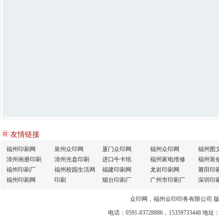
友情链接
福州印刷网
泉州众印网
厦门众印网
福州众印网
福州图
漳州画册印刷
漳州光盘印刷
进口牛卡纸
福州家电维修
福州装
福州印刷厂
福州校园生活网
福建印刷网
龙岩印刷网
莆田印
福州印刷网
印刷
烟台印刷厂
广州市印刷厂
深圳印
众印网，福州众印印务有限公司 
电话：0591-83728886，1535973