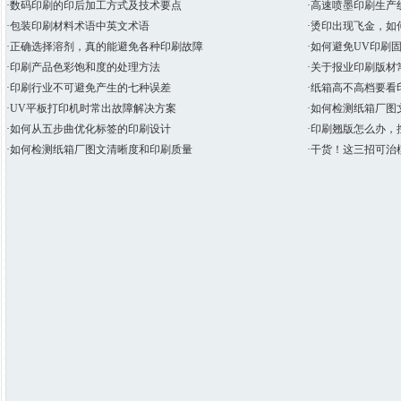
·数码印刷的印后加工方式及技术要点
·高速喷墨印刷生产
·包装印刷材料术语中英文术语
·烫印出现飞金，如
·正确选择溶剂，真的能避免各种印刷故障
·如何避免UV印刷
·印刷产品色彩饱和度的处理方法
·关于报业印刷版材
·印刷行业不可避免产生的七种误差
·纸箱高不高档要看
·UV平板打印机时常出故障解决方案
·如何检测纸箱厂图
·如何从五步曲优化标签的印刷设计
·印刷翘版怎么办，
·如何检测纸箱厂图文清晰度和印刷质量
·干货！这三招可治