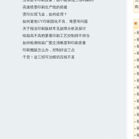
·没有数字印刷设备，就不能实现二维码赋码
光
商
·高速喷墨印刷生产线的搭建
·烫印出现飞金，如何处理？
·如何避免UV印刷固化不良、堆墨等问题
·关于报业印刷版材常见故障分析及探讨
福
·纸箱高不高档要看印刷工艺控制得不得当
福
·如何检测纸箱厂图文清晰度和印刷质量
福
·印刷翘版怎么办，控制好这三点
·干货！这三招可治模切压线不直
福
福
福
福
福
福
福
福
福
福
福