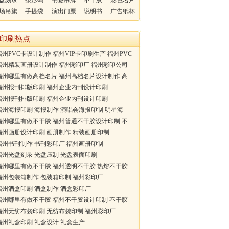
盘刻录
条形码
书签吊牌
不干胶
彩色名片
场吊旗
手提袋
演出门票
说明书
广告纸杯
印刷热点
州PVC卡设计制作 福州VIP卡印刷生产 福州PVC
州精装画册设计制作 福州彩印厂 福州彩印公司
州哪里有做高档名片 福州高档名片设计制作 高
福州报刊排版印刷 福州企业内刊设计印刷
福州报刊排版印刷 福州企业内刊设计印刷
州海报印刷 海报制作 演唱会海报印制 明星海
州哪里有做不干胶 福州普通不干胶设计印制 不
州画册设计印刷 画册制作 精装画册印制
州书刊制作 书刊彩印厂 福州画册印制
州光盘刻录 光盘压制 光盘表面印刷
州哪里有做不干胶 福州透明不干胶 热熔不干胶
州包装箱制作 包装箱印制 福州彩印厂
州酒盒印刷 酒盒制作 酒盒彩印厂
州哪里有做不干胶 福州不干胶设计印制 不干胶
州无纺布袋印刷 无纺布袋印制 福州彩印厂
州礼盒印刷 礼盒设计 礼盒生产