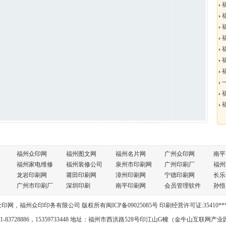
福
福
福
福
福
福
一
福
福
福州众印网
福州图文网
福州名片网
广州众印网
南平
福州家电维修
福州装修公司
泉州市印刷网
广州印刷厂
福州
龙岩印刷网
莆田印刷网
漳州印刷网
宁德印刷网
长乐
广州市印刷厂
深圳印刷
南平印刷网
会员管理软件
孙悟
众印网，福州众印印务有限公司 版权所有
闽ICP备09025085号
印刷经营许可证:35410**
91-83728886，15359733448 地址：福州市西洪路528号印江山G幢（金牛山互联网产