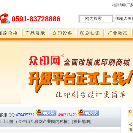
福州印刷厂
0591-83728886
网内搜索：
印刷价格
产品展示
众印设备
印刷知识
行业动态
客服
QQ:
476435332
490317470
众
印江山G幢（金牛山互联网产业园内独栋）[福州地图]
公
业