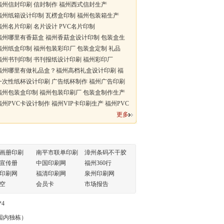
州信封印刷 信封制作 福州西式信封生产
州纸箱设计印制 瓦楞盒印制 福州包装箱生产
州名片印刷 名片设计 PVC名片印制
州哪里有香菇盒 福州香菇盒设计印制 包装盒生
州纸盒印制 福州包装彩印厂 包装盒定制 礼品
州书刊印制 书刊报纸设计印刷 福州彩印厂
福州哪里有做礼品盒？福州高档礼盒设计印刷 福
次性纸杯设计印刷 广告纸杯制作 福州广告印刷
州包装盒印制 福州包装印刷厂 包装盒制作生产
州PVC卡设计制作 福州VIP卡印刷生产 福州PVC
更多
画册印刷
南平市联单印刷
漳州条码不干胶
宣传册
中国印刷网
福州360行
印刷网
福清印刷网
泉州印刷网
空
会员卡
市场报告
*4
业园内独栋）