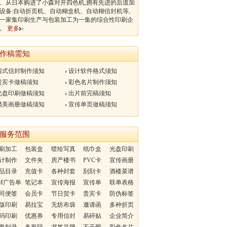
、从日本购进了小森对开四色机,拥有先进的后道加
设备:自动折页机、自动糊盒机、自动糊信封机等,
一家集印刷生产与包装加工为一集的综合性印刷企
业。
更多
作稿需知
西式信封制作须知
设计软件格式须知
贵宾卡做稿须知
彩色名片制作须知
光盘印刷做稿须知
出片前完稿须知
精美画册做稿须知
宣传单页做稿须知
服务范围
刷加工
包装盒
喷绘写真
纸巾盒
光盘印刷
计制作
文件夹
房产楼书
PVC卡
宣传画册
品目录
充值卡
各种封套
刮刮卡
酒楼菜谱
M广告单
笔记本
宣传海报
宣传单
联单表格
司便签
会员卡
节日贺卡
贵宾卡
防伪标签
版印刷
易拉宝
无纺布袋
邀请函
多种折页
码印刷
优惠券
专用信封
易碎贴
企业简介