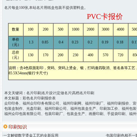
名片每盒100张,本站名片用纸盒包装不提供塑料盒。
PVC卡报价
数量
100
200
500
1000
2000
3000
4000
50
单价
1.3
0.85
0.4
0.23
0.2
0.19
0.18
0.
（元）
总价
130
170
200
230
400
570
720
85
（元）
说明：含
4
色双面彩印，突码、突码上烫金、银，打码逢四取消、签名条等工艺
85.5X
54mm
(
银行卡尺寸
)
本文关键词：名片印刷|名片设计|定做名片|高档名片印刷
本文标题：彩色名片印刷报价表
众印印务、福州众印印务有限公司、福州印刷网、福州印刷厂、福州印刷报价、宣
包装盒制作、光盘印刷、福州印刷公司、福州包装盒生产、印刷加工价、福州包装
福州众印包装有限公司、包装印刷厂、包装盒生产、画册印刷、手提袋印刷、福州
印刷知识
·一文解锁数字烫金工艺的全新应用
·包装印刷色相不一