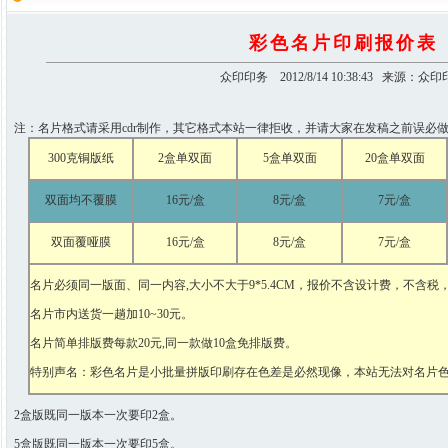
彩色名片印刷报价表
众印印务 2012/8/14 10:38:43 来源：众
注：名片格式请采用cdr制作，其它格式本站一律拒收，并请大家在发稿之前误必做
300克铜版纸
2盒单双面
5盒单双面
20盒单双面
双面均不覆膜
16元/盒
8元/盒
7元/盒
双面覆哑膜
16元/盒
8元/盒
7元/盒
名片必须同一版面、同一内容,大小不大于9*5.4CM，报价不含设计费，不含税
名片市内送货一趟加10~30元。
名片简单排版费每款20元,同一款做10盒免排版费。
特别声名：彩色名片是小批量拼版印刷存在色差是必然现像，本站无法对名片
2盒版既同一版本一次要印2盒。
5盒版既同一版本一次要印5盒。