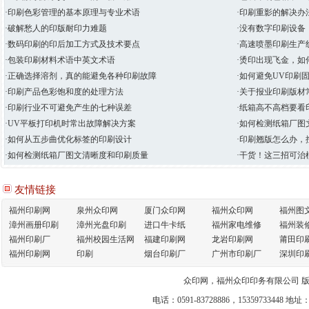
·印刷色彩管理的基本原理与专业术语
·印刷重影的解决办
·破解愁人的印版耐印力难题
·没有数字印刷设备
·数码印刷的印后加工方式及技术要点
·高速喷墨印刷生产
·包装印刷材料术语中英文术语
·烫印出现飞金，如
·正确选择溶剂，真的能避免各种印刷故障
·如何避免UV印刷
·印刷产品色彩饱和度的处理方法
·关于报业印刷版材
·印刷行业不可避免产生的七种误差
·纸箱高不高档要看
·UV平板打印机时常出故障解决方案
·如何检测纸箱厂图
·如何从五步曲优化标签的印刷设计
·印刷翘版怎么办，
·如何检测纸箱厂图文清晰度和印刷质量
·干货！这三招可治
友情链接
福州印刷网
泉州众印网
厦门众印网
福州众印网
福州图
漳州画册印刷
漳州光盘印刷
进口牛卡纸
福州家电维修
福州装
福州印刷厂
福州校园生活网
福建印刷网
龙岩印刷网
莆田印
福州印刷网
印刷
烟台印刷厂
广州市印刷厂
深圳印
众印网，福州众印印务有限公司 
电话：0591-83728886，1535973