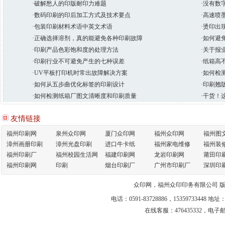
·破解愁人的印版耐印力难题
·没有数
·数码印刷的印后加工方式及技术要点
·高速喷
·包装印刷材料术语中英文术语
·烫印出
·正确选择溶剂，真的能避免各种印刷故障
·如何避
·印刷产品色彩饱和度的处理方法
·关于报
·印刷行业不可避免产生的七种误差
·纸箱高
·UV平板打印机时常出故障解决方案
·如何检
·如何从五步曲优化标签的印刷设计
·印刷翘
·如何检测纸箱厂图文清晰度和印刷质量
·干货！
友情链接
福州印刷网
泉州众印网
厦门众印网
福州众印网
福州图
漳州画册印刷
漳州光盘印刷
进口牛卡纸
福州家电维修
福州装
福州印刷厂
福州校园生活网
福建印刷网
龙岩印刷网
莆田印
福州印刷网
印刷
烟台印刷厂
广州市印刷厂
深圳印
众印网，福州众印印务有限公司 
电话：0591-83728886，1535973
在线客服：
476435332
，
电子邮箱