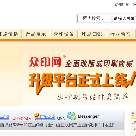
福州印刷厂
网内搜索：
印刷价格
产品展示
众印设备
印刷知识
行业动态
490317470
MSN:
市西洪路528号印江山G幢（金牛山互联网产业园内独栋）[地图]