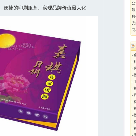
公
、便捷的印刷服务、实现品牌价值最大化
短
数
光
商
金
礼
月
福
手
福
月
福
福
福
福
福
手