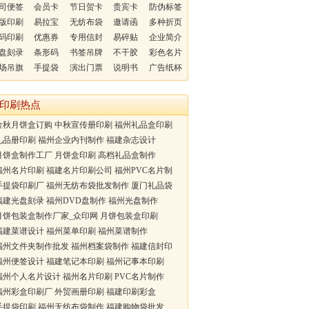
司便签
会员卡
节日贺卡
贵宾卡
防伪标签
版印刷
易拉宝
无纺布袋
邀请函
多种折页
码印刷
优惠券
专用信封
易碎贴
企业简介
盘刻录
条形码
书签吊牌
不干胶
彩色名片
场吊旗
手提袋
演出门票
说明书
广告纸杯
印刷热点
秋月饼盒订购 中秋宣传册印刷 福州礼品盒印刷
品册印刷 福州企业内刊制作 福建杂志设计
饼盒制作工厂 月饼盒印刷 高档礼品盒制作
州名片印刷 福建名片印刷公司 福州PVC名片制
提袋印刷厂 福州无纺布袋批发制作 厦门礼品袋
建光盘刻录 福州DVD盘制作 福州光盘制作
饼包装盒制作厂家_众印网 月饼包装盒印刷
建菜谱设计 福州菜单印刷 福州菜谱制作
州文件夹制作批发 福州档案袋制作 福建信封印
州便签设计 福建笔记本印刷 福州记事本印刷
州个人名片设计 福州名片印刷 PVC名片制作
州彩盒印刷厂 外贸画册印刷 福建印刷彩盒
提袋印刷 福州无纺布袋制作 福建购物袋批发