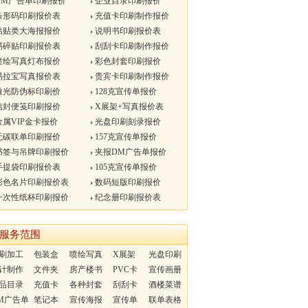
DM广告单印刷报价
企业目录印刷报价
条形码印刷报价表
充值卡印刷制作报价
粘贴类大海报报价
说明书印刷报价表
易碎贴印刷报价表
刮刮卡印刷制作报价
喷绘写真灯布报价
彩色封套印刷报价
易拉宝写真报价表
贵宾卡印刷制作报价
激光防伪标印刷价
128克宣传单报价
信封便笺印刷报价
X展架+写真报价表
属VIP金卡报价
光盘印刷刻录报价
无碳联单印刷报价
157克宣传单报价
书签与吊牌印刷报价
夹报DM广告单报价
手提袋印刷报价表
105克宣传单报价
彩色名片印刷报价表
数码短版印刷报价
一次性纸杯印刷报价
纪念册印刷报价表
服务范围
刷加工
包装盒
喷绘写真
X展架
光盘印刷
计制作
文件夹
房产楼书
PVC卡
宣传画册
品目录
充值卡
各种封套
刮刮卡
酒楼菜谱
M广告单
笔记本
宣传海报
宣传单
联单表格