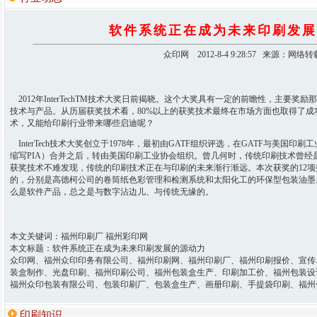
软件系统正在成为未来印刷发展
众印网 2012-8-4 9:28:57 来源：网络转
2012年InterTechTM技术大奖日前揭晓。这个大奖具有一定的前瞻性，主要
技术与产品。从历届获奖技术看，80%以上的获奖技术最终在市场方面也取得了成功。那么
术，又能给印刷行业带来哪些启迪呢？
InterTech技术大奖创立于1978年，最初由GATF组织评选，在GATF与美国印刷工业协会（Print
缩写PIA）合并之后，转由美国印刷工业协会组织。曾几何时，传统印刷技术曾经
获奖技术不难发现，传统的印刷技术正在与印刷的未来渐行渐远。本次获奖的12项
的，分别是高德柯公司的卷筒纸色彩管理和检测系统和太阳化工的环保型包装油墨
么是软件产品，总之是与数字沾边儿、与传统无缘的。
本文关键词：福州印刷厂 福州彩印网
本文标题：软件系统正在成为未来印刷发展的源动力
众印网、福州众印印务有限公司、福州印刷网、福州印刷厂、福州印刷报价、宣传
装盒制作、光盘印刷、福州印刷公司、福州包装盒生产、印刷加工价、福州包装设
福州众印包装有限公司、包装印刷厂、包装盒生产、画册印刷、手提袋印刷、福州
印刷知识