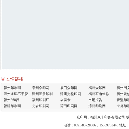
友情链接
福州印刷网
泉州众印网
厦门众印网
福州众印网
福州图
漳州条码不干胶
漳州画册印刷
漳州光盘印刷
福州家电维修
福州装
福州360行
福州印刷厂
会员卡
市场报告
青盟印
福建印刷网
龙岩印刷网
莆田印刷网
漳州印刷网
宁德印
众印网，福州众印印务有限公司 
电话：0591-83728886，1535973