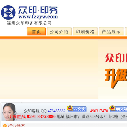
福州众印印务有限公司
首页
公司介绍
印刷价格
产品展示
众印客服
QQ:
476435332
490317470
0591-83728886
印刷热线:
地址:福州市西洪路528号印江山G幢（
行业动态