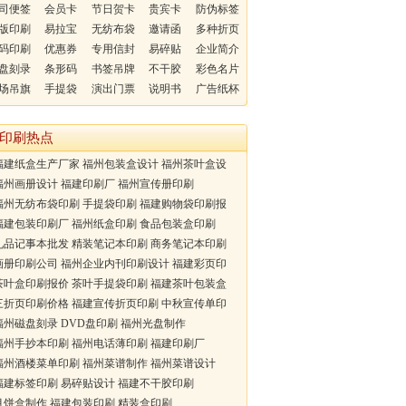
司便签
会员卡
节日贺卡
贵宾卡
防伪标签
版印刷
易拉宝
无纺布袋
邀请函
多种折页
码印刷
优惠券
专用信封
易碎贴
企业简介
盘刻录
条形码
书签吊牌
不干胶
彩色名片
场吊旗
手提袋
演出门票
说明书
广告纸杯
印刷热点
建纸盒生产厂家 福州包装盒设计 福州茶叶盒设
州画册设计 福建印刷厂 福州宣传册印刷
州无纺布袋印刷 手提袋印刷 福建购物袋印刷报
建包装印刷厂 福州纸盒印刷 食品包装盒印刷
品记事本批发 精装笔记本印刷 商务笔记本印刷
册印刷公司 福州企业内刊印刷设计 福建彩页印
叶盒印刷报价 茶叶手提袋印刷 福建茶叶包装盒
折页印刷价格 福建宣传折页印刷 中秋宣传单印
州磁盘刻录 DVD盘印刷 福州光盘制作
州手抄本印刷 福州电话薄印刷 福建印刷厂
州酒楼菜单印刷 福州菜谱制作 福州菜谱设计
建标签印刷 易碎贴设计 福建不干胶印刷
饼盒制作 福建包装印刷 精装盒印刷