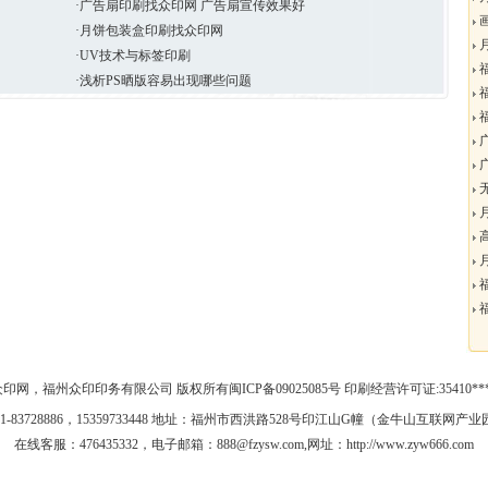
·广告扇印刷找众印网 广告扇宣传效果好
画
·月饼包装盒印刷找众印网
月
·UV技术与标签印刷
福
·浅析PS晒版容易出现哪些问题
福
福
广
广
无
月
高
月
福
福
众印网，福州众印印务有限公司 版权所有
闽ICP备09025085号
印刷经营许可证:35410**
91-83728886，15359733448 地址：福州市西洪路528号印江山G幢（金牛山互联网产
在线客服：
476435332
，
电子邮箱：888@fzysw.com
,网址：http://www.zyw666.com