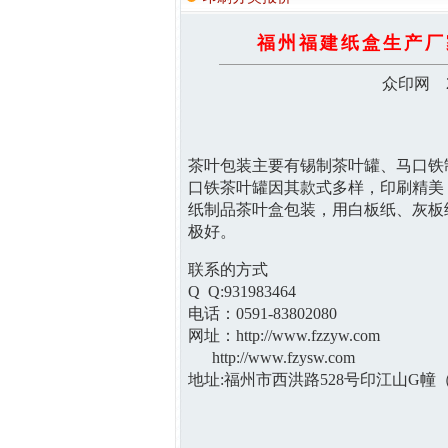
福州福建纸盒生产厂
众印网 2
茶叶包装主要有锡制茶叶罐、马口铁
口铁茶叶罐因其款式多样，印刷精美
纸制品茶叶盒包装，用白板纸、灰板
极好。
联系的方式
Q Q:931983464
电话：0591-83802080
网址：
http://www.fzzyw.com
http://www.fzysw.com
地址:福州市西洪路528号印江山G