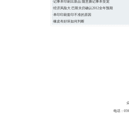
·记事本印刷出新品 随意撕记事本受宠
·经济风险大 巴斯夫仍确认2012全年预期
·单印印刷套印不准的原因
·橡皮布好坏如何判断
电话：05