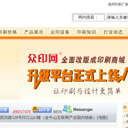
福州印刷厂
网内搜索：
印刷价格
产品展示
众印设备
印刷知识
行业动态
490317470
MSN:
市西洪路528号印江山G幢（金牛山互联网产业园内独栋）[地图]