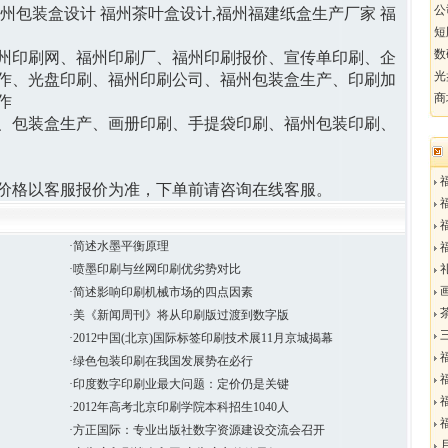
公
福州包装盒设计 福州茶叶盒设计
,
福州福建纸盒生产厂家 福
短
数
州印刷网、福州印刷厂、福州印刷报价、宣传单印刷、企
光
作、光盘印刷、福州印刷公司、福州包装盒生产、印刷加
商
作
、包装盒生产、画册印刷、手提袋印刷、福州包装印刷、
福
价格以客服报价为准，下单前请咨询在线客服。
福
福
·简述水墨平衡原理
福
·喷墨印刷与丝网印刷优劣势对比
礼
画
·简述影响印刷机械市场的四点因素
茶
·美《新闻周刊》将从印刷版过渡到数字版
三
·2012中国(北京)国际标签印刷技术展11月京城揭幕
福
·绿色包装印刷在我国发展势在必行
福
·印度数字印刷业最大问题：定价仍是关键
福
·2012年高考北京印刷学院本科招生1040人
福
·方正国际：专业出版社数字资源建设交流会召开
月