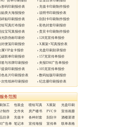
DM广告单印刷报价
企业目录印刷报价
条形码印刷报价表
充值卡印刷制作报价
粘贴类大海报报价
说明书印刷报价表
易碎贴印刷报价表
刮刮卡印刷制作报价
喷绘写真灯布报价
彩色封套印刷报价
易拉宝写真报价表
贵宾卡印刷制作报价
激光防伪标印刷价
128克宣传单报价
信封便笺印刷报价
X展架+写真报价表
属VIP金卡报价
光盘印刷刻录报价
无碳联单印刷报价
157克宣传单报价
书签与吊牌印刷报价
夹报DM广告单报价
手提袋印刷报价表
105克宣传单报价
彩色名片印刷报价表
数码短版印刷报价
一次性纸杯印刷报价
纪念册印刷报价表
服务范围
刷加工
包装盒
喷绘写真
X展架
光盘印刷
计制作
文件夹
房产楼书
PVC卡
宣传画册
品目录
充值卡
各种封套
刮刮卡
酒楼菜谱
M广告单
笔记本
宣传海报
宣传单
联单表格